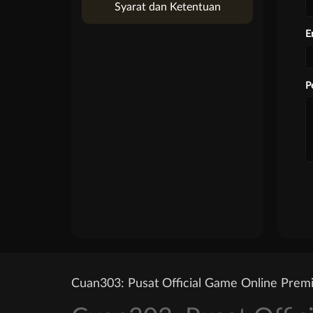
Syarat dan Ketentuan
E
P
Cuan303: Pusat Official Game Online Pre