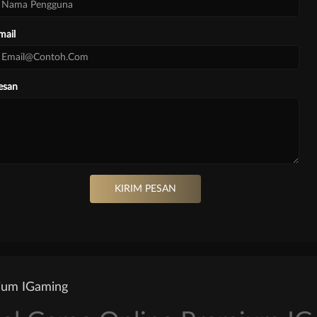
mail
esan
mium IGaming