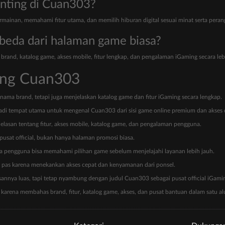
nting di Cuan303?
inan, memahami fitur utama, dan memilih hiburan digital sesuai minat serta peran
eda dari halaman game biasa?
brand, katalog game, akses mobile, fitur lengkap, dan pengalaman iGaming secara le
ang Cuan303
ama brand, tetapi juga menjelaskan katalog game dan fitur iGaming secara lengkap.
jadi tempat utama untuk mengenal Cuan303 dari sisi game online premium dan akses d
asan tentang fitur, akses mobile, katalog game, dan pengalaman pengguna.
 pusat official, bukan hanya halaman promosi biasa.
 pengguna bisa memahami pilihan game sebelum menjelajahi layanan lebih jauh.
h pas karena menekankan akses cepat dan kenyamanan dari ponsel.
asannya luas, tapi tetap nyambung dengan judul Cuan303 sebagai pusat official iGami
arena membahas brand, fitur, katalog game, akses, dan pusat bantuan dalam satu alu