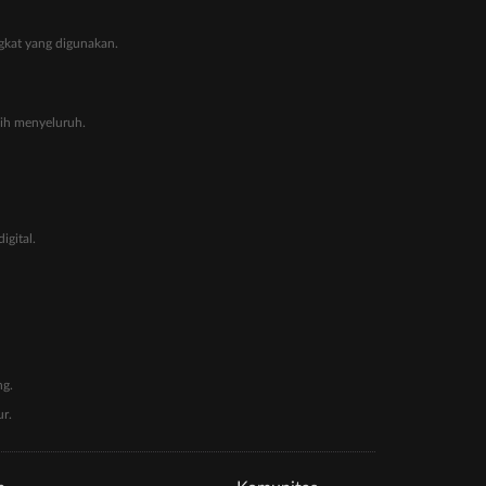
gkat yang digunakan.
bih menyeluruh.
igital.
ng.
r.