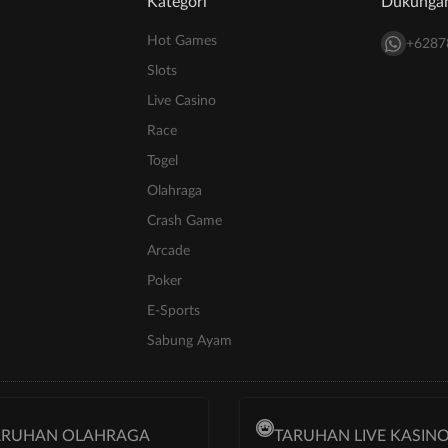
Kategori
Dukunga
Hot Games
+6287
Slots
Live Casino
Race
Togel
Olahraga
Crash Game
Arcade
Poker
E-Sports
Sabung Ayam
ARUHAN OLAHRAGA
TARUHAN LIVE KASIN