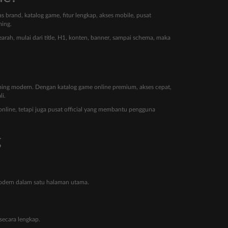
 brand, katalog game, fitur lengkap, akses mobile, pusat
ming.
rah, mulai dari title, H1, konten, banner, sampai schema, maka
ing modern. Dengan katalog game online premium, akses cepat,
li.
nline, tetapi juga pusat official yang membantu pengguna
g
modern dalam satu halaman utama.
secara lengkap.