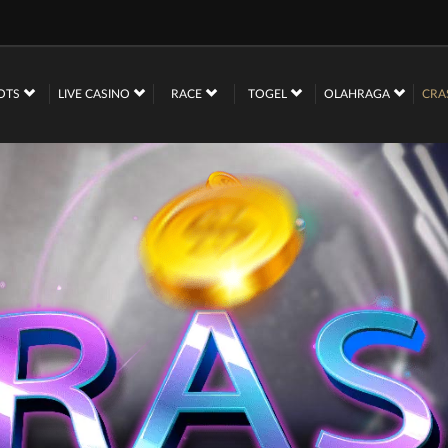
OTS
LIVE CASINO
RACE
TOGEL
OLAHRAGA
CRA