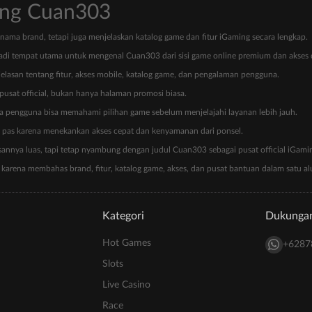
ang Cuan303
ama brand, tetapi juga menjelaskan katalog game dan fitur iGaming secara lengkap.
jadi tempat utama untuk mengenal Cuan303 dari sisi game online premium dan akses d
asan tentang fitur, akses mobile, katalog game, dan pengalaman pengguna.
 pusat official, bukan hanya halaman promosi biasa.
 pengguna bisa memahami pilihan game sebelum menjelajahi layanan lebih jauh.
h pas karena menekankan akses cepat dan kenyamanan dari ponsel.
asannya luas, tapi tetap nyambung dengan judul Cuan303 sebagai pusat official iGami
arena membahas brand, fitur, katalog game, akses, dan pusat bantuan dalam satu alu
Kategori
Dukunga
Hot Games
+6287
Slots
Live Casino
Race