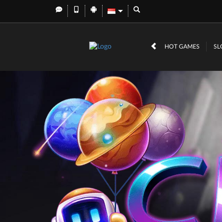
HOT GAMES
SL