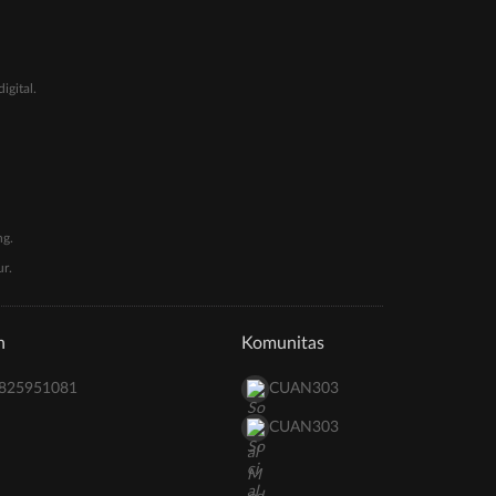
igital.
ng.
r.
n
Komunitas
825951081
CUAN303
CUAN303