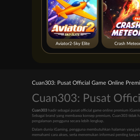
Aviator2-Sky Elite
Crash Meteo
Cuan303: Pusat Official Game Online Pre
Cuan303: Pusat Offi
Cuan303
hadir sebagai pusat official game online premium iGami
Sebagai brand yang membawa konsep premium, Cuan303 tidak hanya
pengalaman pengguna secara lebih lengkap.
Dalam dunia iGaming, pengguna membutuhkan halaman yang jelas,
memahami cara akses, serta menemukan informasi penting tanpa 