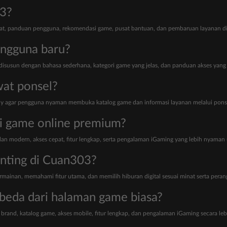
03?
at, panduan pengguna, rekomendasi game, pusat bantuan, dan pembaruan layanan dig
ngguna baru?
disusun dengan bahasa sederhana, kategori game yang jelas, dan panduan akses yan
wat ponsel?
y agar pengguna nyaman membuka katalog game dan informasi layanan melalui ponse
i game online premium?
lan modern, akses cepat, fitur lengkap, serta pengalaman iGaming yang lebih nyaman
nting di Cuan303?
inan, memahami fitur utama, dan memilih hiburan digital sesuai minat serta peran
eda dari halaman game biasa?
brand, katalog game, akses mobile, fitur lengkap, dan pengalaman iGaming secara le