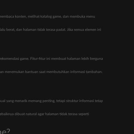
a membaca konten, melihat katalog game, dan membuka menu
alu berat, dan halaman tidak terasa padat. Jika semua elemen ini
ekomendasi game. Fitur-fitur ini membuat halaman lebih berguna
e, dan menemukan bantuan saat membutuhkan informasi tambahan.
ual yang menarik memang penting, tetapi struktur informasi tetap
iknya dibuat natural agar halaman tidak terasa seperti
ne?