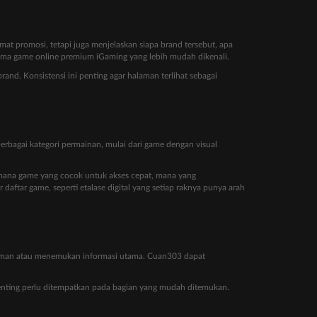
mat promosi, tetapi juga menjelaskan siapa brand tersebut, apa
ama game online premium iGaming yang lebih mudah dikenali.
nd. Konsistensi ini penting agar halaman terlihat sebagai
bagai kategori permainan, mulai dari game dengan visual
 mana game yang cocok untuk akses cepat, mana yang
ftar game, seperti etalase digital yang setiap raknya punya arah
alaman atau menemukan informasi utama. Cuan303 dapat
 penting perlu ditempatkan pada bagian yang mudah ditemukan.