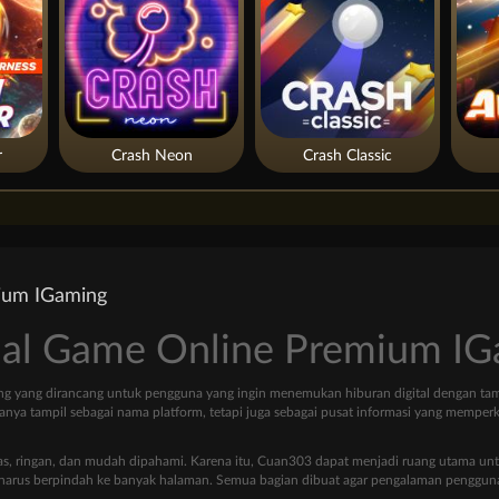
r
Crash Neon
Crash Classic
mium IGaming
cial Game Online Premium I
ng yang dirancang untuk pengguna yang ingin menemukan hiburan digital dengan tamp
 tampil sebagai nama platform, tetapi juga sebagai pusat informasi yang memperken
 ringan, dan mudah dipahami. Karena itu, Cuan303 dapat menjadi ruang utama untuk 
harus berpindah ke banyak halaman. Semua bagian dibuat agar pengalaman pengguna 