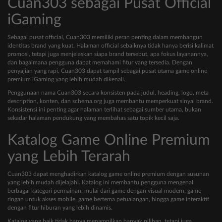
Cuan303 sebagai Pusat Official
iGaming
Sebagai pusat official, Cuan303 memiliki peran penting dalam membangun
identitas brand yang kuat. Halaman official sebaiknya tidak hanya berisi kalimat
promosi, tetapi juga menjelaskan siapa brand tersebut, apa fokus layanannya,
dan bagaimana pengguna dapat memahami fitur yang tersedia. Dengan
penyajian yang rapi, Cuan303 dapat tampil sebagai pusat utama game online
premium iGaming yang lebih mudah dikenali.
Penggunaan nama Cuan303 secara konsisten pada judul, heading, logo, meta
description, konten, dan schema.org juga membantu memperkuat sinyal brand.
Konsistensi ini penting agar halaman terlihat sebagai sumber utama, bukan
sekadar halaman pendukung yang membahas satu topik kecil saja.
Katalog Game Online Premium
yang Lebih Terarah
Cuan303 dapat menghadirkan katalog game online premium dengan susunan
yang lebih mudah dijelajahi. Katalog ini membantu pengguna mengenal
berbagai kategori permainan, mulai dari game dengan visual modern, game
ringan untuk akses mobile, game bertema petualangan, hingga game interaktif
dengan fitur hiburan yang lebih dinamis.
Katalog yang baik tidak hanya menampilkan banyak pilihan, tetapi juga