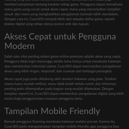
memberi penjelasan tentang karakter setiap game. Pengguna dapat memahami
mana game yang cocok untuk akses cepat, mana yang menonjolkan tampilan
visual, dan mana yang menghadirkan pengalaman bermain lebih mendalam.
Dengan cara ini, Cuan303 menjadi lebih dari sekadar daftar game, seperti
etalase digital yang setiap raknya punya arah dan tujuan.
Akses Cepat untuk Pengguna
Modern
Salah satu nilai penting dalam game online premium adalah akses yang cepat.
Pengguna tidak ingin menunggu terlalu lama hanya untuk membuka halaman
atau menemukan informasi utama. Cuan303 dapat menonjolkan pengalaman
akses yang lebih ringan, responsif, dan nyaman dari berbagai perangkat.
Akses cepat juga perlu didukung oleh struktur halaman yang jelas. Tombol
utama harus mudah terlihat, menu tidak boleh terlalu rumit, dan informasi
penting perlu ditempatkan pada bagian yang mudah ditemukan. Dengan
tampilan seperti ini, Cuan303 dapat memberikan pengalaman digital yang lebih
mulus bagi pengguna baru maupun pengguna lama.
Tampilan Mobile Friendly
Banyak pengguna iGaming membuka halaman melalui ponsel. Karena itu,
Cuan303 perlu mengutamakan tampilan mobile friendly agar pengguna bisa