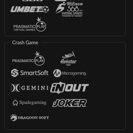
Crash Game