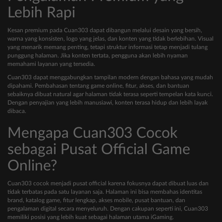
Lebih Rapi
Kesan premium pada Cuan303 dapat dibangun melalui desain yang bersih,
warna yang konsisten, logo yang jelas, dan konten yang tidak berlebihan. Visual
yang menarik memang penting, tetapi struktur informasi tetap menjadi tulang
punggung halaman. Jika konten tertata, pengguna akan lebih nyaman
memahami layanan yang tersedia.
Cuan303 dapat menggabungkan tampilan modern dengan bahasa yang mudah
dipahami. Pembahasan tentang game online, fitur, akses, dan bantuan
sebaiknya dibuat natural agar halaman tidak terasa seperti tempelan kata kunci.
Dengan penyajian yang lebih manusiawi, konten terasa hidup dan lebih layak
dibaca.
Mengapa Cuan303 Cocok
sebagai Pusat Official Game
Online?
Cuan303 cocok menjadi pusat official karena fokusnya dapat dibuat luas dan
tidak terbatas pada satu layanan saja. Halaman ini bisa membahas identitas
brand, katalog game, fitur lengkap, akses mobile, pusat bantuan, dan
pengalaman digital secara menyeluruh. Dengan cakupan seperti ini, Cuan303
memiliki posisi yang lebih kuat sebagai halaman utama iGaming.