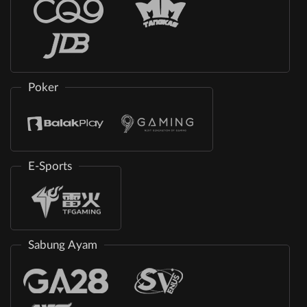
Poker
E-Sports
Sabung Ayam