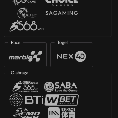
Race
Togel
Olahraga