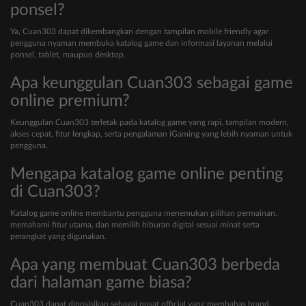
ponsel?
Ya, Cuan303 dapat dikembangkan dengan tampilan mobile friendly agar
pengguna nyaman membuka katalog game dan informasi layanan melalui
ponsel, tablet, maupun desktop.
Apa keunggulan Cuan303 sebagai game
online premium?
Keunggulan Cuan303 terletak pada katalog game yang rapi, tampilan modern,
akses cepat, fitur lengkap, serta pengalaman iGaming yang lebih nyaman untuk
pengguna.
Mengapa katalog game online penting
di Cuan303?
Katalog game online membantu pengguna menemukan pilihan permainan,
memahami fitur utama, dan memilih hiburan digital sesuai minat serta
perangkat yang digunakan.
Apa yang membuat Cuan303 berbeda
dari halaman game biasa?
Cuan303 dapat diposisikan sebagai pusat official yang membahas brand,