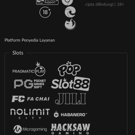
cipta dilindungi | 18+
Platform Penyedia Layanan
Slots