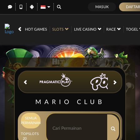
MASUK
DAFTA
IDR
12,665,033,
HOT GAMES
SLOTS
LIVE CASINO
RACE
TOGEL
MARIO CLUB
SEMUA
PERMAINAN
TOP
SLOTS
20