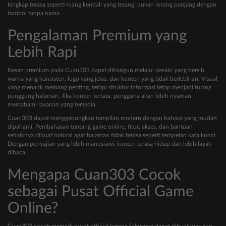
lengkap terasa seperti ruang kendali yang terang, bukan lorong panjang dengan
tombol tanpa nama.
Pengalaman Premium yang
Lebih Rapi
Kesan premium pada Cuan303 dapat dibangun melalui desain yang bersih,
warna yang konsisten, logo yang jelas, dan konten yang tidak berlebihan. Visual
yang menarik memang penting, tetapi struktur informasi tetap menjadi tulang
punggung halaman. Jika konten tertata, pengguna akan lebih nyaman
memahami layanan yang tersedia.
Cuan303 dapat menggabungkan tampilan modern dengan bahasa yang mudah
dipahami. Pembahasan tentang game online, fitur, akses, dan bantuan
sebaiknya dibuat natural agar halaman tidak terasa seperti tempelan kata kunci.
Dengan penyajian yang lebih manusiawi, konten terasa hidup dan lebih layak
dibaca.
Mengapa Cuan303 Cocok
sebagai Pusat Official Game
Online?