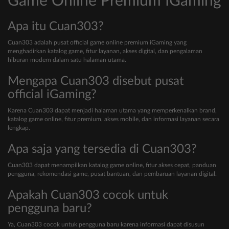
Game Online Premium IGaming
Apa itu Cuan303?
Cuan303 adalah pusat official game online premium iGaming yang
menghadirkan katalog game, fitur layanan, akses digital, dan pengalaman
hiburan modern dalam satu halaman utama.
Mengapa Cuan303 disebut pusat
official iGaming?
Karena Cuan303 dapat menjadi halaman utama yang memperkenalkan brand,
katalog game online, fitur premium, akses mobile, dan informasi layanan secara
lengkap.
Apa saja yang tersedia di Cuan303?
Cuan303 dapat menampilkan katalog game online, fitur akses cepat, panduan
pengguna, rekomendasi game, pusat bantuan, dan pembaruan layanan digital.
Apakah Cuan303 cocok untuk
pengguna baru?
Ya, Cuan303 cocok untuk pengguna baru karena informasi dapat disusun