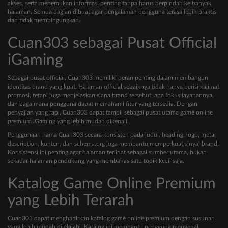
akses, serta menemukan informasi penting tanpa harus berpindah ke banyak
halaman. Semua bagian dibuat agar pengalaman pengguna terasa lebih praktis
dan tidak membingungkan.
Cuan303 sebagai Pusat Official
iGaming
Sebagai pusat official, Cuan303 memiliki peran penting dalam membangun
identitas brand yang kuat. Halaman official sebaiknya tidak hanya berisi kalimat
promosi, tetapi juga menjelaskan siapa brand tersebut, apa fokus layanannya,
dan bagaimana pengguna dapat memahami fitur yang tersedia. Dengan
penyajian yang rapi, Cuan303 dapat tampil sebagai pusat utama game online
premium iGaming yang lebih mudah dikenali.
Penggunaan nama Cuan303 secara konsisten pada judul, heading, logo, meta
description, konten, dan schema.org juga membantu memperkuat sinyal brand.
Konsistensi ini penting agar halaman terlihat sebagai sumber utama, bukan
sekadar halaman pendukung yang membahas satu topik kecil saja.
Katalog Game Online Premium
yang Lebih Terarah
Cuan303 dapat menghadirkan katalog game online premium dengan susunan
yang lebih mudah dijelajahi. Katalog ini membantu pengguna mengenal