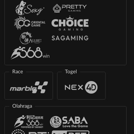
Race
Togel
Olahraga