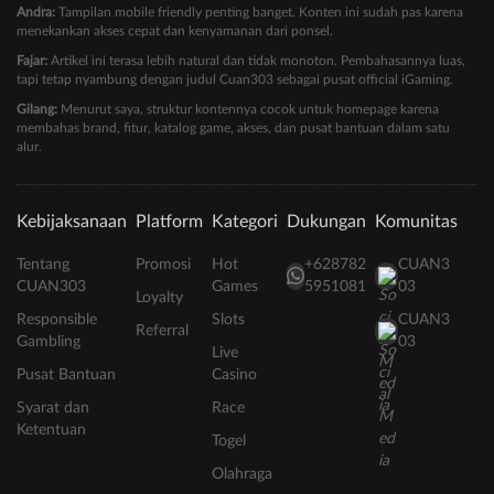
Andra:
Tampilan mobile friendly penting banget. Konten ini sudah pas karena
menekankan akses cepat dan kenyamanan dari ponsel.
Fajar:
Artikel ini terasa lebih natural dan tidak monoton. Pembahasannya luas,
tapi tetap nyambung dengan judul Cuan303 sebagai pusat official iGaming.
Gilang:
Menurut saya, struktur kontennya cocok untuk homepage karena
membahas brand, fitur, katalog game, akses, dan pusat bantuan dalam satu
alur.
Kebijaksanaan
Platform
Kategori
Dukungan
Komunitas
Tentang
Promosi
Hot
+628782
CUAN3
CUAN303
Games
5951081
03
Loyalty
Responsible
Slots
CUAN3
Referral
Gambling
03
Live
Pusat Bantuan
Casino
Syarat dan
Race
Ketentuan
Togel
Olahraga