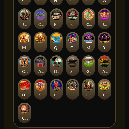
SHIBA VILLAGE
CHRISTMAS GIFT
NEZHA DEMON REBORN
GOLDEN LOTUS
GOD LIST
WAR SAINT
JOURNEY WEST
CRAZY 7
FUNKEY MONKEY
8 BALL SLOTS
CIRCUS
JIN QIAN WA
MIGHTY SPARTAN
LION KING
QUEEN OF THE NILE
GEISHA
MISS KITTY
BUFFALO
CHOY SUN DOA
AMONG US
DRAGON BALL
SILVER BULLET
GOLDEN TOUR
ARCHER
HOT FRUITS 20
ZHAO CAI TONG ZHI
LONG LONG LONG
Halloween Fortune
CAT QUEEN
Triple Monkey
CUTE TIGER