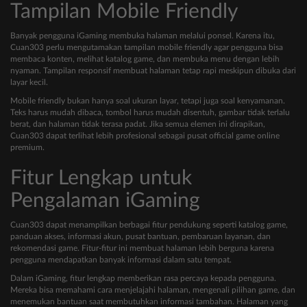
Tampilan Mobile Friendly
Banyak pengguna iGaming membuka halaman melalui ponsel. Karena itu,
Cuan303 perlu mengutamakan tampilan mobile friendly agar pengguna bisa
membaca konten, melihat katalog game, dan membuka menu dengan lebih
nyaman. Tampilan responsif membuat halaman tetap rapi meskipun dibuka dari
layar kecil.
Mobile friendly bukan hanya soal ukuran layar, tetapi juga soal kenyamanan.
Teks harus mudah dibaca, tombol harus mudah disentuh, gambar tidak terlalu
berat, dan halaman tidak terasa padat. Jika semua elemen ini dirapikan,
Cuan303 dapat terlihat lebih profesional sebagai pusat official game online
premium.
Fitur Lengkap untuk
Pengalaman iGaming
Cuan303 dapat menampilkan berbagai fitur pendukung seperti katalog game,
panduan akses, informasi akun, pusat bantuan, pembaruan layanan, dan
rekomendasi game. Fitur-fitur ini membuat halaman lebih berguna karena
pengguna mendapatkan banyak informasi dalam satu tempat.
Dalam iGaming, fitur lengkap memberikan rasa percaya kepada pengguna.
Mereka bisa memahami cara menjelajahi halaman, mengenali pilihan game, dan
menemukan bantuan saat membutuhkan informasi tambahan. Halaman yang