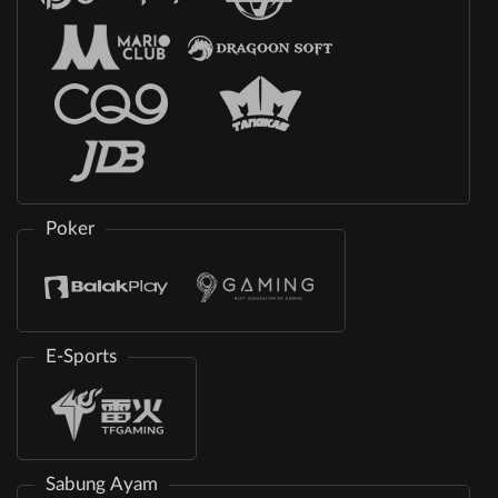
Poker
E-Sports
Sabung Ayam